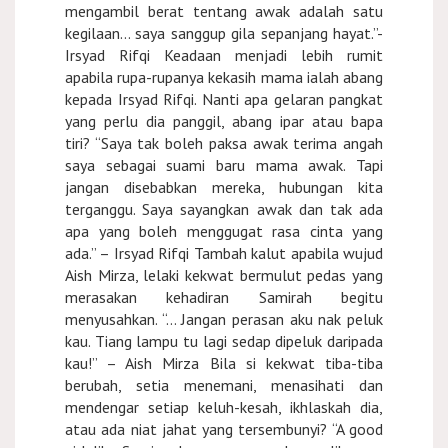
mengambil berat tentang awak adalah satu
kegilaan… saya sanggup gila sepanjang hayat.”-
Irsyad Rifqi Keadaan menjadi lebih rumit
apabila rupa-rupanya kekasih mama ialah abang
kepada Irsyad Rifqi. Nanti apa gelaran pangkat
yang perlu dia panggil, abang ipar atau bapa
tiri? “Saya tak boleh paksa awak terima angah
saya sebagai suami baru mama awak. Tapi
jangan disebabkan mereka, hubungan kita
terganggu. Saya sayangkan awak dan tak ada
apa yang boleh menggugat rasa cinta yang
ada.” – Irsyad Rifqi Tambah kalut apabila wujud
Aish Mirza, lelaki kekwat bermulut pedas yang
merasakan kehadiran Samirah begitu
menyusahkan. “… Jangan perasan aku nak peluk
kau. Tiang lampu tu lagi sedap dipeluk daripada
kau!” – Aish Mirza Bila si kekwat tiba-tiba
berubah, setia menemani, menasihati dan
mendengar setiap keluh-kesah, ikhlaskah dia,
atau ada niat jahat yang tersembunyi? “A good