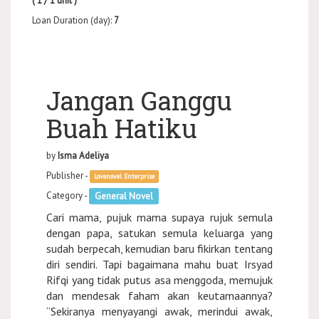
( 1 / 1 unit )
Loan Duration (day):
7
Jangan Ganggu
Buah Hatiku
by
Isma Adeliya
Publisher -
Lovenovel Enterprise
Category -
General Novel
Cari mama, pujuk mama supaya rujuk semula
dengan papa, satukan semula keluarga yang
sudah berpecah, kemudian baru fikirkan tentang
diri sendiri. Tapi bagaimana mahu buat Irsyad
Rifqi yang tidak putus asa menggoda, memujuk
dan mendesak faham akan keutamaannya?
“Sekiranya menyayangi awak, merindui awak,