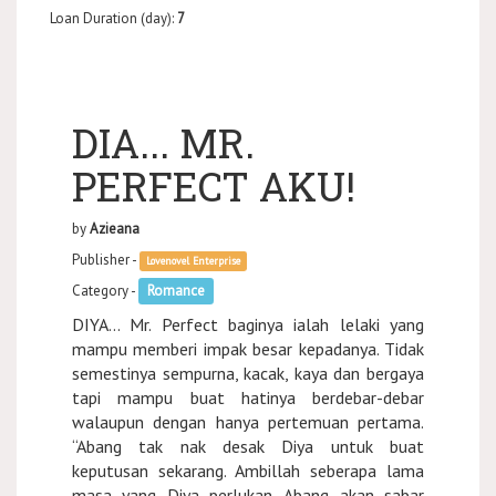
Loan Duration (day):
7
DIA... MR.
PERFECT AKU!
by
Azieana
Publisher -
Lovenovel Enterprise
Category -
Romance
DIYA... Mr. Perfect baginya ialah lelaki yang
mampu memberi impak besar kepadanya. Tidak
semestinya sempurna, kacak, kaya dan bergaya
tapi mampu buat hatinya berdebar-debar
walaupun dengan hanya pertemuan pertama.
“Abang tak nak desak Diya untuk buat
keputusan sekarang. Ambillah seberapa lama
masa yang Diya perlukan. Abang akan sabar