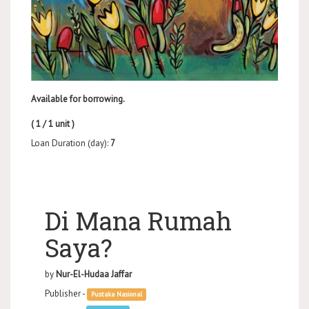
Available for borrowing.
( 1 / 1 unit )
Loan Duration (day):
7
Di Mana Rumah
Saya?
by
Nur-El-Hudaa Jaffar
Publisher -
Pustaka Nasional