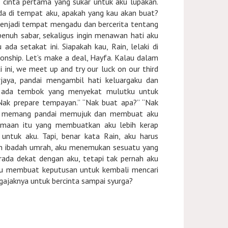
tu cinta pertama yang sukar untuk aku lupakan.
rada di tempat aku, apakah yang kau akan buat?
menjadi tempat mengadu dan bercerita tentang
enuh sabar, sekaligus ingin menawan hati aku
da setakat ini. Siapakah kau, Rain, lelaki di
tionship. Let’s make a deal, Hayfa. Kalau dalam
 ini, we meet up and try our luck on our third
rjaya, pandai mengambil hati keluargaku dan
ti ada tembok yang menyekat mulutku untuk
Nak prepare tempayan.” “Nak buat apa?” “Nak
Luq memang pandai memujuk dan membuat aku
amaan itu yang membuatkan aku lebih kerap
ntuk aku. Tapi, benar kata Rain, aku harus
kan ibadah umrah, aku menemukan sesuatu yang
erada dekat dengan aku, tetapi tak pernah aku
aku membuat keputusan untuk kembali mencari
gajaknya untuk bercinta sampai syurga?