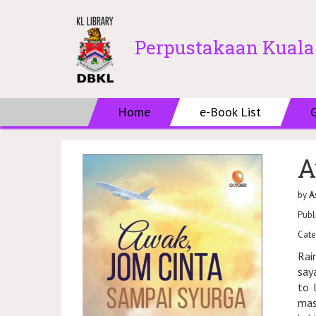
Perpustakaan Kual
Home
e-Book List
A
by
A
Publ
Cate
Rai
say
to 
mas