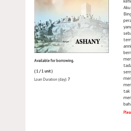
keh
Aku
Bin
per
yan
seb
tem
ann
ber
men
Available for borrowing.
tad
sen
( 1 / 1 unit )
men
Loan Duration (day):
7
men
tak
men
bah
Plea