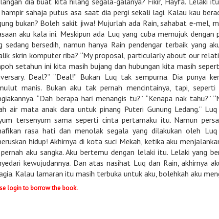
ilangan dia buat kita hilang segala-galanya? Fikir, Hayfa. Lelaki i
 hampir sahaja putus asa saat dia pergi sekali lagi. Kalau kau be
gung bukan? Boleh sakit jiwa! Mujurlah ada Rain, sahabat e-mel, 
asaan aku kala ini. Meskipun ada Luq yang cuba memujuk dengan p
g sedang bersedih, namun hanya Rain pendengar terbaik yang aku a
alik skrin komputer riba? “My proposal, particularly about our rela
poh setahun ini kita masih bujang dan hubungan kita masih seperti
iversary. Deal?” “Deal!” Bukan Luq tak sempurna. Dia punya ke
mulut manis. Bukan aku tak pernah mencintainya, tapi, seper
giakannya. “Dah berapa hari menangis tu?” “Kenapa nak tahu?” “
ah air mata anak dara untuk pinang Puteri Gunung Ledang.” 
yum tersenyum sama seperti cinta pertamaku itu. Namun pers
afikan rasa hati dan menolak segala yang dilakukan oleh Luq u
eruskan hidup! Akhirnya di kota suci Mekah, ketika aku menjalan
 pernah aku sangka. Aku bertemu dengan lelaki itu. Lelaki yang b
yedari kewujudannya. Dan atas nasihat Luq dan Rain, akhirnya 
agia. Kalau lamaran itu masih terbuka untuk aku, bolehkah aku men
se login to borrow the book.