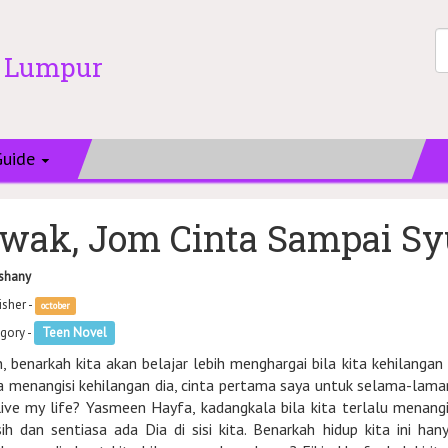
a Lumpur
Guide
wak, Jom Cinta Sampai Sy
shany
isher -
october
gory -
Teen Novel
n, benarkah kita akan belajar lebih menghargai bila kita kehilangan
a menangisi kehilangan dia, cinta pertama saya untuk selama-lama
live my life? Yasmeen Hayfa, kadangkala bila kita terlalu menangis
ih dan sentiasa ada Dia di sisi kita. Benarkah hidup kita ini han