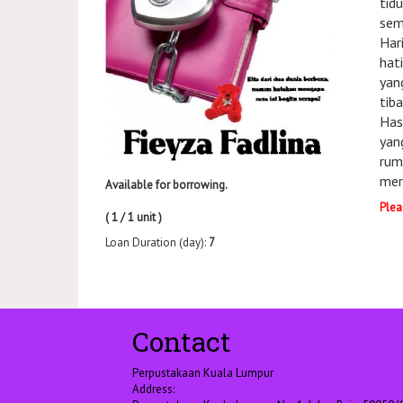
tidu
sem
Har
hat
yan
tib
Has
yan
rum
mer
Available for borrowing.
Plea
( 1 / 1 unit )
Loan Duration (day):
7
Contact
Perpustakaan Kuala Lumpur
Address: