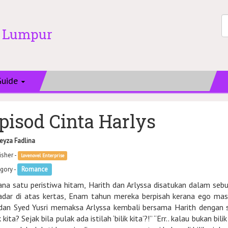
a Lumpur
Guide
pisod Cinta Harlys
ieyza Fadlina
isher -
Lovenovel Enterprise
gory -
Romance
ana satu peristiwa hitam, Harith dan Arlyssa disatukan dalam sebu
adar di atas kertas, Enam tahun mereka berpisah kerana ego mas
idan Syed Yusri memaksa Arlyssa kembali bersama Harith dengan stat
k kita? Sejak bila pulak ada istilah ‘bilik kita’?!” “Err.. kalau bukan bil