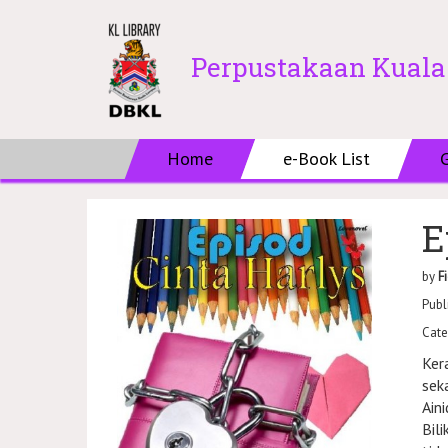
Perpustakaan Kual
Home
e-Book List
E
by
F
Publ
Cate
Ker
sek
Ain
Bili