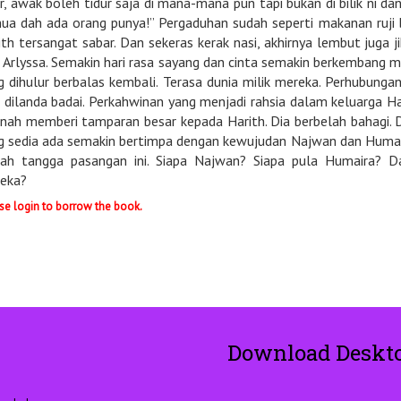
r, awak boleh tidur saja di mana-mana pun tapi bukan di bilik ni dan b
ua dah ada orang punya!” Pergaduhan sudah seperti makanan ruji b
ith tersangat sabar. Dan sekeras kerak nasi, akhirnya lembut juga j
i Arlyssa. Semakin hari rasa sayang dan cinta semakin berkembang m
g dihulur berbalas kembali. Terasa dunia milik mereka. Perhubunga
a dilanda badai. Perkahwinan yang menjadi rahsia dalam keluarga Ha
nah memberi tamparan besar kepada Harith. Dia berbelah bahagi. Di k
g sedia ada semakin bertimpa dengan kewujudan Najwan dan Huma
ah tangga pasangan ini. Siapa Najwan? Siapa pula Humaira? 
eka?
se login to borrow the book.
Download Deskt