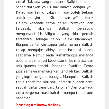
cinta! “Tak ada yang mustahil, Balkish. I benar-
benar cintakan you. I nak kahwin dengan you.
Kalau you tak cintakan I… you boleh belajar
untuk menyintai I. Kita kahwin ye?” - Hariz
Dalam keadaan serba salah, tertekan dan
terdesak, akhirnya Balkish bersetuju
mengahwini Mr. Alligator yang tidak pernah
tersenarai sebagai calon lelaki idamannya.
Biarpun berkahwin tanpa cinta, namun Balkish
tetap mengajar dirinya mencintai si suami
seadanya. Namun badai rumahtangga melanda
apabila dia menjadi kebencian si ibu mertua dan
adik iparnya sendiri. Kehadiran Syarifah Ezora
juga semakin menyukarkan langkah kaki Balkish
yang ingin mengejar bahagia. Mampukah Balkish
terus tabah melalui satu persatu dugaan demi
sebuah cinta yang baru terbina? Dan bila lagu
cinta bergema, masihkah dia mampu tersenyum
bahagia?
Please login to borrow the book.