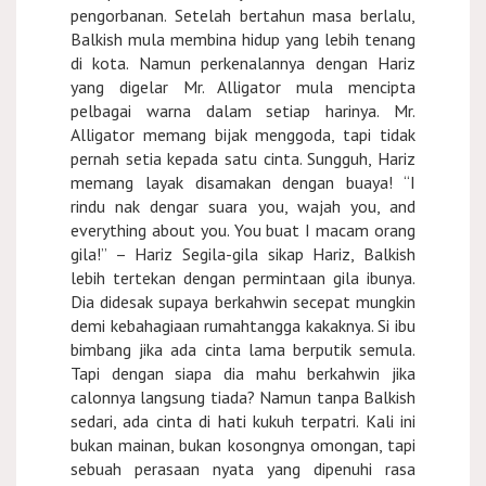
pengorbanan. Setelah bertahun masa berlalu,
Balkish mula membina hidup yang lebih tenang
di kota. Namun perkenalannya dengan Hariz
yang digelar Mr. Alligator mula mencipta
pelbagai warna dalam setiap harinya. Mr.
Alligator memang bijak menggoda, tapi tidak
pernah setia kepada satu cinta. Sungguh, Hariz
memang layak disamakan dengan buaya! “I
rindu nak dengar suara you, wajah you, and
everything about you. You buat I macam orang
gila!” – Hariz Segila-gila sikap Hariz, Balkish
lebih tertekan dengan permintaan gila ibunya.
Dia didesak supaya berkahwin secepat mungkin
demi kebahagiaan rumahtangga kakaknya. Si ibu
bimbang jika ada cinta lama berputik semula.
Tapi dengan siapa dia mahu berkahwin jika
calonnya langsung tiada? Namun tanpa Balkish
sedari, ada cinta di hati kukuh terpatri. Kali ini
bukan mainan, bukan kosongnya omongan, tapi
sebuah perasaan nyata yang dipenuhi rasa